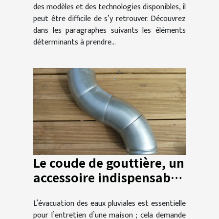
des modèles et des technologies disponibles, il
peut être difficile de s’y retrouver. Découvrez
dans les paragraphes suivants les éléments
déterminants à prendre...
Le coude de gouttière, un
accessoire indispensable
vendu par Chaînes de
L’évacuation des eaux pluviales est essentielle
Pluie !
pour l’entretien d’une maison ; cela demande