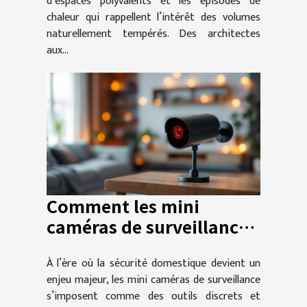
d’espaces polyvalents et les épisodes de
chaleur qui rappellent l’intérêt des volumes
naturellement tempérés. Des architectes
aux...
Comment les mini
caméras de surveillance
renforcent-elles la
À l’ère où la sécurité domestique devient un
sécurité domestique ?
enjeu majeur, les mini caméras de surveillance
s’imposent comme des outils discrets et