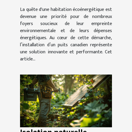
fonctionnement et
La quête d'une habitation écoénergétique est
avantages pour une
devenue une priorité pour de nombreux
maison écoénergétique
foyers soucieux de leur empreinte
environnementale et de leurs dépenses
énergétiques. Au cœur de cette démarche,
l’installation d’un puits canadien représente
une solution innovante et performante. Cet
article...
Isolation naturelle