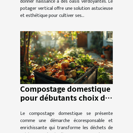
donner naissance à des oasis verdoyantes. Le
potager vertical offre une solution astucieuse
et esthétique pour cultiver ses...
Compostage domestique
pour débutants choix du
composteur et conseils
Le compostage domestique se présente
pour un compost riche
comme une démarche écoresponsable et
enrichissante qui transforme les déchets de