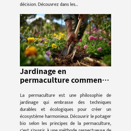
décision. Découvrez dans les...
Jardinage en
permaculture comment
démarrer un potager bio
La permaculture est une philosophie de
et durable
jardinage qui embrasse des techniques
durables et écologiques pour créer un
écosystème harmonieux. Découvrir le potager
bio selon les principes de la permaculture,
c'est s'ouvrir à une méthode respectueuse de