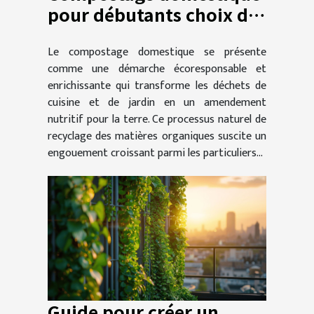
pour débutants choix du
composteur et conseils
Le compostage domestique se présente
pour un compost riche
comme une démarche écoresponsable et
enrichissante qui transforme les déchets de
cuisine et de jardin en un amendement
nutritif pour la terre. Ce processus naturel de
recyclage des matières organiques suscite un
engouement croissant parmi les particuliers...
Guide pour créer un